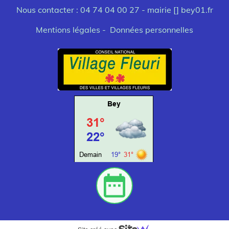
Nous contacter : 04 74 04 00 27 -
mairie [] bey01.fr
Mentions légales - Données personnelles
Bey
date_range
© wetter
meteo.fr